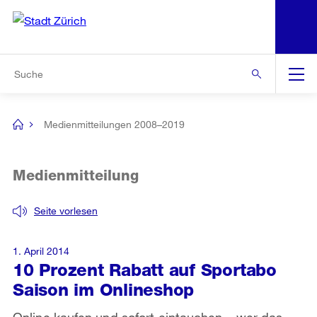
N
S
Zur Bereichsauswahl
Zur Hilfsnavigation
Zum Inhalt
Zur Suche
Suche
Global
Navigation
Medienmitteilungen 2008–2019
[no
title]
Medienmitteilung
Seite vorlesen
1. April 2014
10 Prozent Rabatt auf Sportabo
Saison im Onlineshop
Online kaufen und sofort eintauchen – wer das