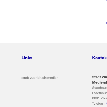
Links
Kontak
Stadt Zü
stadt-zuerich.ch/medien
Mediend
Stadthau
Stadthau
8001
Zür
Telefon
+