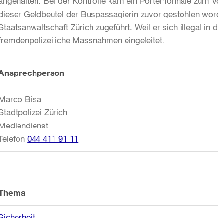
angehalten. Bei der Kontrolle kam ein Portemonnaie zum Vo
dieser Geldbeutel der Buspassagierin zuvor gestohlen wor
Staatsanwaltschaft Zürich zugeführt. Weil er sich illegal i
fremdenpolizeiliche Massnahmen eingeleitet.
Weitere
Ansprechperson
Informationen
Marco Bisa
Stadtpolizei Zürich
Mediendienst
Telefon
044 411 91 11
Thema
Sicherheit