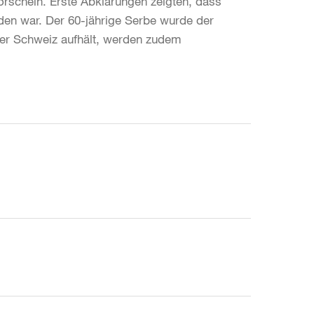
rschein. Erste Abklärungen zeigten, dass
den war. Der 60-jährige Serbe wurde der
n der Schweiz aufhält, werden zudem