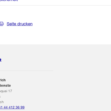
Seite drucken
t
rich
ienste
squai 17
s
ich
41 44 412 36 99