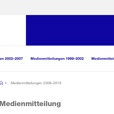
Sprunglink:
Navigation
sauswahl
vigation
m Inhalt
r Suche
gen 2002–2007
Medienmitteilungen 1999–2002
Medienmittei
Medienmitteilungen 2008–2019
[no
title]
Medienmitteilung