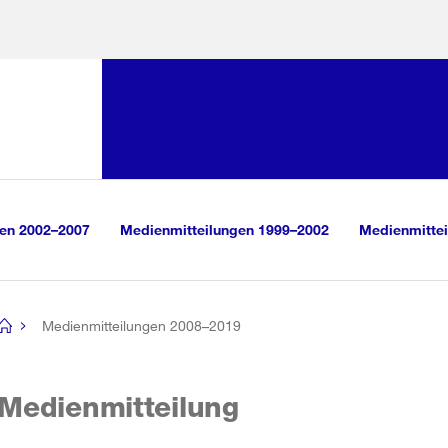
Sprunglink:
Navigation
sauswahl
vigation
m Inhalt
r Suche
gen 2002–2007
Medienmitteilungen 1999–2002
Medienmittei
Medienmitteilungen 2008–2019
[no
title]
Medienmitteilung