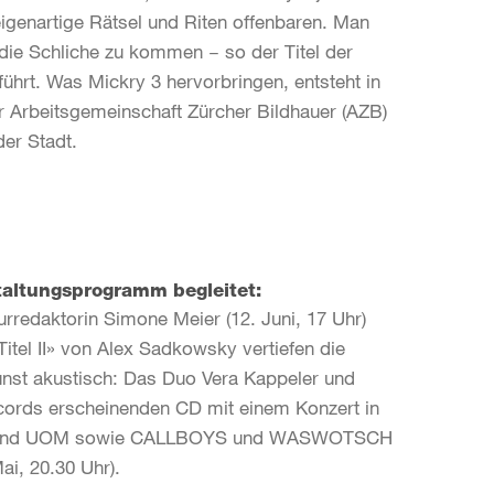
igenartige Rätsel und Riten offenbaren. Man
 die Schliche zu kommen − so der Titel der
führt. Was Mickry 3 hervorbringen, entsteht in
r Arbeitsgemeinschaft Zürcher Bildhauer (AZB)
der Stadt.
taltungsprogramm begleitet:
urredaktorin Simone Meier (12. Juni, 17 Uhr)
tel II» von Alex Sadkowsky vertiefen die
Kunst akustisch: Das Duo Vera Kappeler und
ecords erscheinenden CD mit einem Konzert in
cher Band UOM sowie CALLBOYS und WASWOTSCH
ai, 20.30 Uhr).