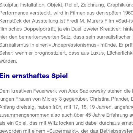
Skulptur, Installation, Objekt, Relief, Zeichnung, Graphik u
Performance versteckt, wird in Filmen aus den späten 1960e
Kernstück der Ausstellung ist Fredi M. Murers Film «Sad-i
filmisches Doppelporträt, ja ein Duell zweier Kreativer: h
hier den bemerkenswerten Satz, dass sein surrealistischer
Surrealismus in einen «Undepressionismus» münde. Er präse
Seher: wenn er prognostiziert, dass aus Luxus, Lächerlichk
würden.
Ein ernsthaftes Spiel
Dem kreativen Feuerwerk von Alex Sadkowsky stehen die kra
jungen Frauen von Mickry 3 gegenüber. Christina Pfander, 
Anfang dreissig, haben früh, mit 17, 18, 19 Jahren, angefan
zusammengenommen also auch über 45 Jahre Erfahrung auf
als ein Spiel, das mit Witz locken und dabei durchaus ernst
geworden mit einem «Supermarkt», der das Betriebssystem K