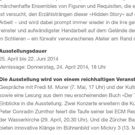
märchenhafte Ensembles von Figuren und Requisiten, die e
ist versucht, den Erzählsträngen dieser «Hidden Story» auf
Arbeit − und wird dabei prompt immer wieder in die Irre ge
reinster und aufwändigster Handarbeit auf dem Gelände de
in Schlieren – ein fürwahr verwunschenes Atelier am Rand 
Ausstellungsdauer
25. April bis 22. Juni 2014
Vernissage: Donnerstag, 24. April 2014, 18 Uhr
Die Ausstellung wird von einem reichhaltigen Verans
Gespräche mit Fredi M. Murer (7. Mai, 17 Uhr) und der Kult
sowie eine Lesung aus dem neu erscheinenden Buch «Der Ti
Einblicke in die Ausstellung. Zwei Konzerte erweitern die 
Peter Conradin Zumthor feiert die Taufe seiner bei ECM R
der Wasserkirche (29. April, 20.30 Uhr). Und die Zür
bieten innovative Klänge im Bühnenbild von Mickry 3 (13. M