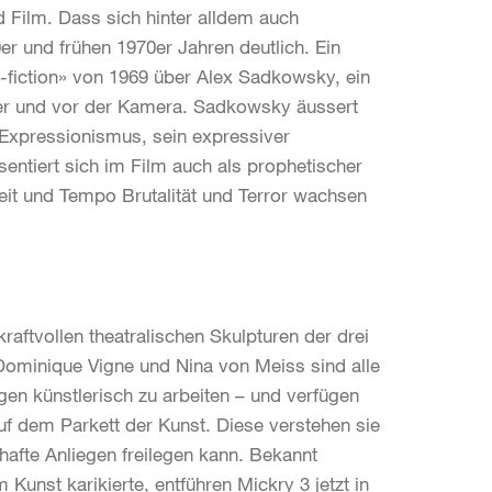
nd Film. Dass sich hinter alldem auch
r und frühen 1970er Jahren deutlich. Ein
s-fiction» von 1969 über Alex Sadkowsky, ein
inter und vor der Kamera. Sadkowsky äussert
 Expressionismus, sein expressiver
ntiert sich im Film auch als prophetischer
eit und Tempo Brutalität und Terror wachsen
ftvollen theatralischen Skulpturen der drei
Dominique Vigne und Nina von Meiss sind alle
gen künstlerisch zu arbeiten – und verfügen
 dem Parkett der Kunst. Diese verstehen sie
hafte Anliegen freilegen kann. Bekannt
unst karikierte, entführen Mickry 3 jetzt in