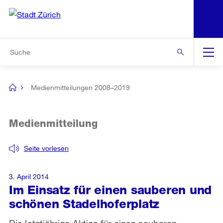
N
S
Zur Bereichsauswahl
Zur Hilfsnavigation
Zum Inhalt
Zur Suche
Suche
Global
Navigation
Medienmitteilungen 2008–2019
[no
title]
Medienmitteilung
Seite vorlesen
3. April 2014
Im Einsatz für einen sauberen und
schönen Stadelhoferplatz
Die letztjährige Aktion für einen sauberen