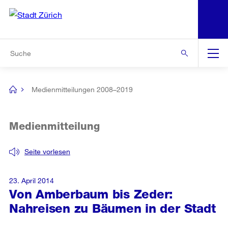
N
S
Zur Bereichsauswahl
Zur Hilfsnavigation
Zum Inhalt
Zur Suche
Suche
Global
Navigation
Medienmitteilungen 2008–2019
[no
title]
Medienmitteilung
Seite vorlesen
23. April 2014
Von Amberbaum bis Zeder:
Nahreisen zu Bäumen in der Stadt