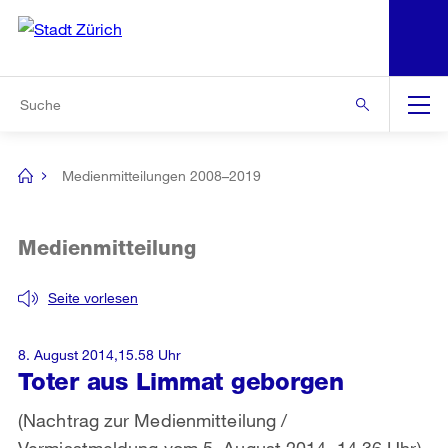
N
S
Zur Bereichsauswahl
Zur Hilfsnavigation
Zum Inhalt
Zur Suche
Suche
Global
Navigation
Medienmitteilungen 2008–2019
[no
title]
Medienmitteilung
Seite vorlesen
8. August 2014,15.58 Uhr
Toter aus Limmat geborgen
(Nachtrag zur Medienmitteilung /
Vermisstmeldung vom 5. August 2014, 14.36 Uhr)