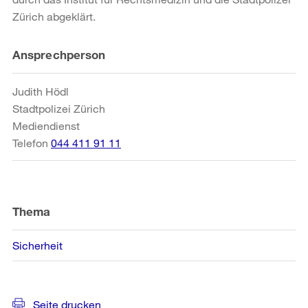
Zürich abgeklärt.
Weitere
Ansprechperson
Informationen
Judith Hödl
Stadtpolizei Zürich
Mediendienst
Telefon
044 411 91 11
Thema
Sicherheit
Seite drucken