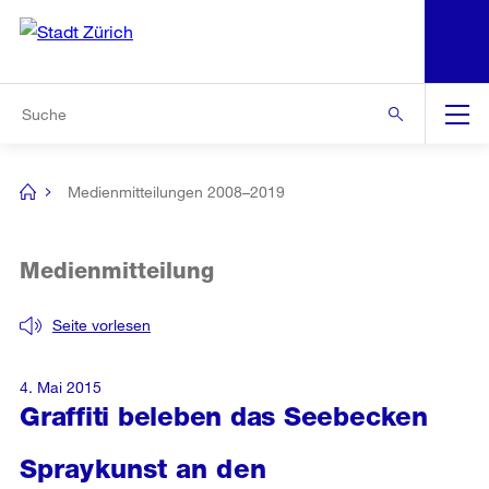
N
S
Zur Bereichsauswahl
Zur Hilfsnavigation
Zum Inhalt
Zur Suche
Suche
Global
Navigation
Medienmitteilungen 2008–2019
[no
title]
Medienmitteilung
Seite vorlesen
4. Mai 2015
Graffiti beleben das Seebecken
Spraykunst an den