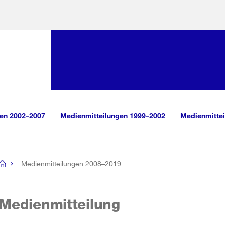
Sprunglink:
Navigation
sauswahl
vigation
m Inhalt
r Suche
gen 2002–2007
Medienmitteilungen 1999–2002
Medienmittei
Medienmitteilungen 2008–2019
[no
title]
Medienmitteilung