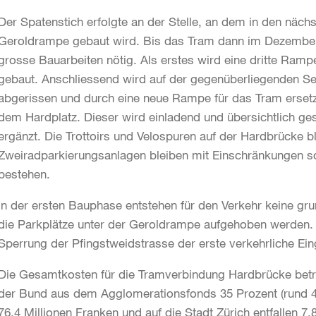
Der Spatenstich erfolgte an der Stelle, an dem in den nächs
Geroldrampe gebaut wird. Bis das Tram dann im Dezember 
grosse Bauarbeiten nötig. Als erstes wird eine dritte Ram
gebaut. Anschliessend wird auf der gegenüberliegenden S
abgerissen und durch eine neue Rampe für das Tram ersetzt
dem Hardplatz. Dieser wird einladend und übersichtlich g
ergänzt. Die Trottoirs und Velospuren auf der Hardbrücke bl
Zweiradparkierungsanlagen bleiben mit Einschränkungen
bestehen.
In der ersten Bauphase entstehen für den Verkehr keine g
die Parkplätze unter der Geroldrampe aufgehoben werden.
Sperrung der Pfingstweidstrasse der erste verkehrliche Eing
Die Gesamtkosten für die Tramverbindung Hardbrücke betr
der Bund aus dem Agglomerationsfonds 35 Prozent (rund 45 
76,4 Millionen Franken und auf die Stadt Zürich entfallen 7,