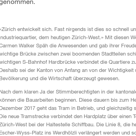
genommen.
«Zürich entwickelt sich. Fast nirgends ist dies so schnell 
Industriequartier, dem heutigen Zürich-West.» Mit diesen W
Carmen Walker Späh die Anwesenden und gab ihrer Freude
wichtige Brücke zwischen zwei boomenden Stadtteilen sch
wichtigen S-Bahnhof Hardbrücke verbindet die Quartiere 
Deshalb sei der Kanton von Anfang an von der Wichtigkeit 
Bevölkerung und die Wirtschaft überzeugt gewesen.
Nach dem klaren Ja der Stimmberechtigten in der kanton
können die Bauarbeiten beginnen. Diese dauern bis zum H
Dezember 2017 geht das Tram in Betrieb, und gleichzeitig st
Die neue Tramstrecke verbindet den Hardplatz über einen 
Zürich-West bei der Haltestelle Schiffbau. Die Linie 8, die
Escher-Wyss-Platz ins Werdhölzli verlängert werden und s