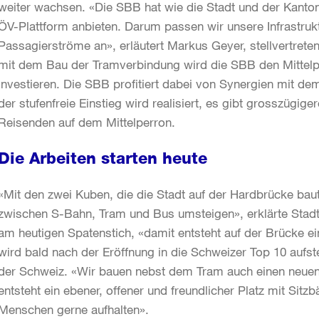
weiter wachsen. «Die SBB hat wie die Stadt und der Kanton d
ÖV-Plattform anbieten. Darum passen wir unsere Infrastru
Passagierströme an», erläutert Markus Geyer, stellvertretend
mit dem Bau der Tramverbindung wird die SBB den Mittelp
investieren. Die SBB profitiert dabei von Synergien mit d
der stufenfreie Einstieg wird realisiert, es gibt grosszügig
Reisenden auf dem Mittelperron.
Die Arbeiten starten heute
«Mit den zwei Kuben, die die Stadt auf der Hardbrücke bau
zwischen S-Bahn, Tram und Bus umsteigen», erklärte Stadt
am heutigen Spatenstich, «damit entsteht auf der Brücke e
wird bald nach der Eröffnung in die Schweizer Top 10 aufst
der Schweiz. «Wir bauen nebst dem Tram auch einen neuen 
entsteht ein ebener, offener und freundlicher Platz mit Si
Menschen gerne aufhalten».