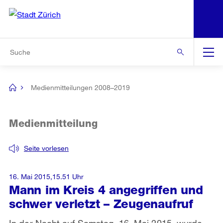
N
S
Zur Bereichsauswahl
Zur Hilfsnavigation
Zum Inhalt
Zur Suche
Suche
Global
Navigation
Medienmitteilungen 2008–2019
[no
title]
Medienmitteilung
Seite vorlesen
16. Mai 2015,15.51 Uhr
Mann im Kreis 4 angegriffen und
schwer verletzt – Zeugenaufruf
In der Nacht auf Samstag, 16. Mai 2015, wurde