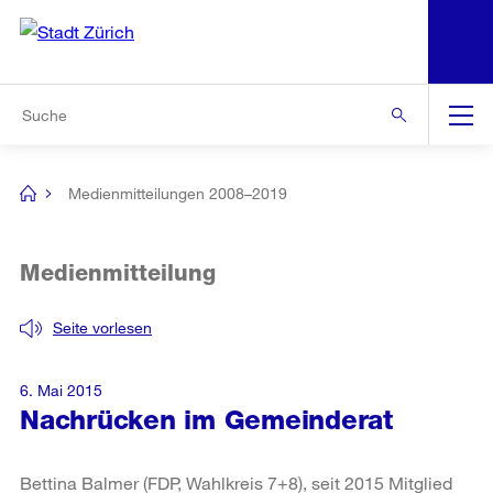
N
S
Zur Bereichsauswahl
Zur Hilfsnavigation
Zum Inhalt
Zur Suche
Suche
Global
Navigation
Medienmitteilungen 2008–2019
[no
title]
Medienmitteilung
Seite vorlesen
6. Mai 2015
Nachrücken im Gemeinderat
Bettina Balmer (FDP, Wahlkreis 7+8), seit 2015 Mitglied