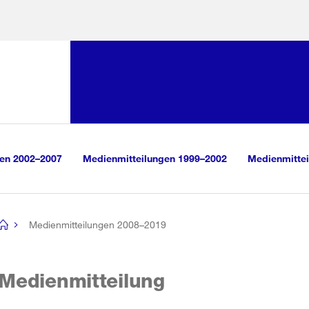
Sprunglink:
Navigation
sauswahl
vigation
m Inhalt
r Suche
gen 2002–2007
Medienmitteilungen 1999–2002
Medienmittei
Medienmitteilungen 2008–2019
[no
title]
Medienmitteilung