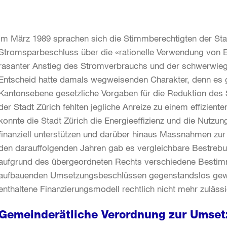
Im März 1989 sprachen sich die Stimmberechtigten der Sta
Stromsparbeschluss über die «rationelle Verwendung von El
rasanter Anstieg des Stromverbrauchs und der schwerwieg
Entscheid hatte damals wegweisenden Charakter, denn es 
Kantonsebene gesetzliche Vorgaben für die Reduktion des 
der Stadt Zürich fehlten jegliche Anreize zu einem effizi
konnte die Stadt Zürich die Energieeffizienz und die Nutzu
finanziell unterstützen und darüber hinaus Massnahmen zu
den darauffolgenden Jahren gab es vergleichbare Bestreb
aufgrund des übergeordneten Rechts verschiedene Bestim
aufbauenden Umsetzungsbeschlüssen gegenstandslos gewo
enthaltene Finanzierungsmodell rechtlich nicht mehr zuläss
Gemeinderätliche Verordnung zur Umse