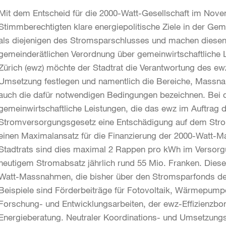
Mit dem Entscheid für die 2000-Watt-Gesellschaft im Nove
Stimmberechtigten klare energiepolitische Ziele in der Ge
als diejenigen des Stromsparschlusses und machen diesen 
gemeinderätlichen Verordnung über gemeinwirtschaftliche L
Zürich (ewz) möchte der Stadtrat die Verantwortung des ewz
Umsetzung festlegen und namentlich die Bereiche, Massn
auch die dafür notwendigen Bedingungen bezeichnen. Bei
gemeinwirtschaftliche Leistungen, die das ewz im Auftrag d
Stromversorgungsgesetz eine Entschädigung auf dem Stro
einen Maximalansatz für die Finanzierung der 2000-Watt-
Stadtrats sind dies maximal 2 Rappen pro kWh im Versorgu
heutigem Stromabsatz jährlich rund 55 Mio. Franken. Diese 
Watt-Massnahmen, die bisher über den Stromsparfonds der 
Beispiele sind Förderbeiträge für Fotovoltaik, Wärmepump
Forschung- und Entwicklungsarbeiten, der ewz-Effizienzbo
Energieberatung. Neutraler Koordinations- und Umsetzungs