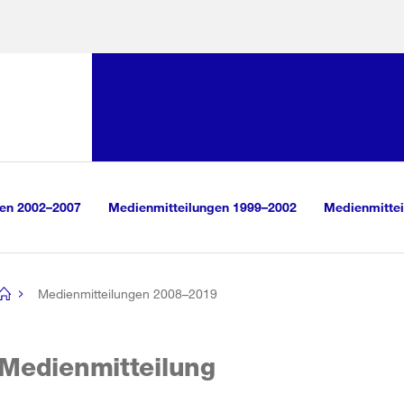
Sprunglink:
Navigation
sauswahl
vigation
m Inhalt
r Suche
gen 2002–2007
Medienmitteilungen 1999–2002
Medienmittei
Medienmitteilungen 2008–2019
[no
title]
Medienmitteilung