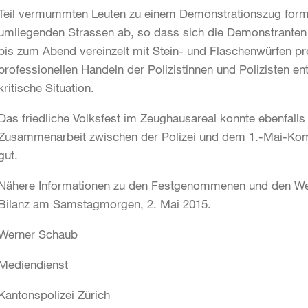
Teil vermummten Leuten zu einem Demonstrationszug formiert
umliegenden Strassen ab, so dass sich die Demonstranten 
bis zum Abend vereinzelt mit Stein- und Flaschenwürfen 
professionellen Handeln der Polizistinnen und Polizisten e
kritische Situation.
Das friedliche Volksfest im Zeughausareal konnte ebenfall
Zusammenarbeit zwischen der Polizei und dem 1.-Mai-Kom
gut.
Nähere Informationen zu den Festgenommenen und den We
Bilanz am Samstagmorgen, 2. Mai 2015.
Werner Schaub
Mediendienst
Kantonspolizei Zürich