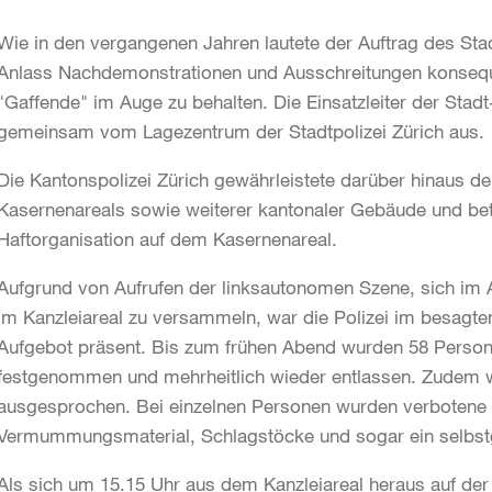
Wie in den vergangenen Jahren lautete der Auftrag des Stad
Anlass Nachdemonstrationen und Ausschreitungen konseque
"Gaffende" im Auge zu behalten. Die Einsatzleiter der Stadt
gemeinsam vom Lagezentrum der Stadtpolizei Zürich aus.
Die Kantonspolizei Zürich gewährleistete darüber hinaus 
Kasernenareals sowie weiterer kantonaler Gebäude und bet
Haftorganisation auf dem Kasernenareal.
Aufgrund von Aufrufen der linksautonomen Szene, sich im 
im Kanzleiareal zu versammeln, war die Polizei im besagte
Aufgebot präsent. Bis zum frühen Abend wurden 58 Person
festgenommen und mehrheitlich wieder entlassen. Zude
ausgesprochen. Bei einzelnen Personen wurden verbotene
Vermummungsmaterial, Schlagstöcke und sogar ein selbstge
Als sich um 15.15 Uhr aus dem Kanzleiareal heraus auf der