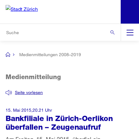
N
S
Zur Bereichsauswahl
Zur Hilfsnavigation
Zum Inhalt
Zur Suche
Suche
Global
Navigation
Medienmitteilungen 2008–2019
[no
title]
Medienmitteilung
Seite vorlesen
15. Mai 2015,20.21 Uhr
Bankfiliale in Zürich-Oerlikon
überfallen – Zeugenaufruf
Am Freitag, 15. Mai 2015, überfiel ein