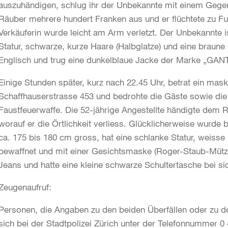
auszuhändigen, schlug ihr der Unbekannte mit einem Gege
Räuber mehrere hundert Franken aus und er flüchtete zu Fu
Verkäuferin wurde leicht am Arm verletzt. Der Unbekannte 
Statur, schwarze, kurze Haare (Halbglatze) und eine braun
Englisch und trug eine dunkelblaue Jacke der Marke „GAN
Einige Stunden später, kurz nach 22.45 Uhr, betrat ein mas
Schaffhauserstrasse 453 und bedrohte die Gäste sowie die
Faustfeuerwaffe. Die 52-jährige Angestellte händigte dem
worauf er die Örtlichkeit verliess. Glücklicherweise wurde 
ca. 175 bis 180 cm gross, hat eine schlanke Statur, weisse
bewaffnet und mit einer Gesichtsmaske (Roger-Staub-Mütze)
Jeans und hatte eine kleine schwarze Schultertasche bei si
Zeugenaufruf:
Personen, die Angaben zu den beiden Überfällen oder zu 
sich bei der Stadtpolizei Zürich unter der Telefonnummer 0