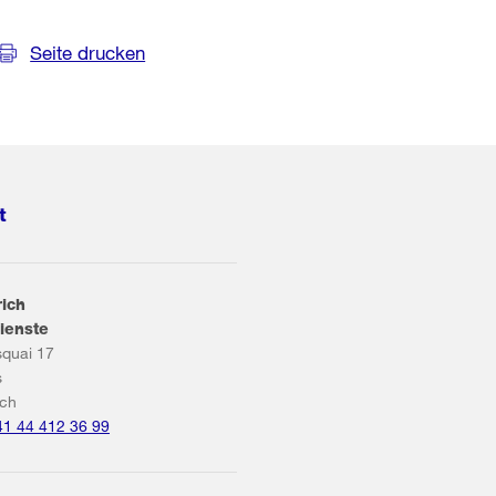
Seite drucken
t
rich
ienste
squai 17
s
ich
41 44 412 36 99