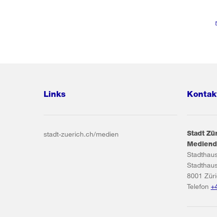
Links
Kontak
Stadt Zü
stadt-zuerich.ch/medien
Mediend
Stadthau
Stadthau
8001
Zür
Telefon
+