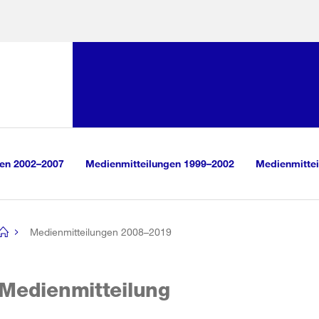
Sprunglink:
Navigation
sauswahl
vigation
m Inhalt
r Suche
gen 2002–2007
Medienmitteilungen 1999–2002
Medienmittei
Medienmitteilungen 2008–2019
[no
title]
Medienmitteilung