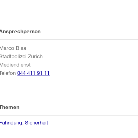
Weitere
Ansprechperson
Informationen
Marco Bisa
Stadtpolizei Zürich
Mediendienst
Telefon
044 411 91 11
Themen
Fahndung
Sicherheit