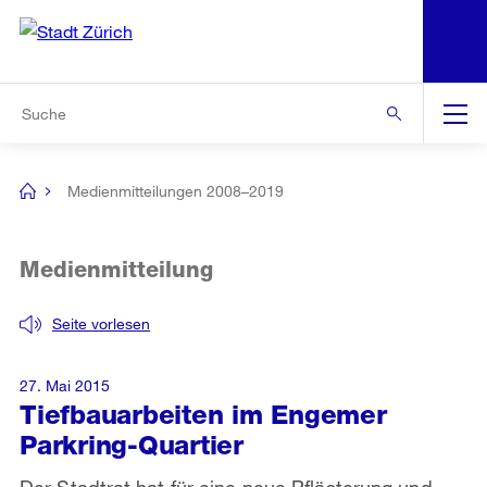
N
S
Zur Bereichsauswahl
Zur Hilfsnavigation
Zum Inhalt
Zur Suche
Suche
Global
Navigation
Medienmitteilungen 2008–2019
[no
title]
Medienmitteilung
Seite vorlesen
27. Mai 2015
Tiefbauarbeiten im Engemer
Parkring-Quartier
Der Stadtrat hat für eine neue Pflästerung und