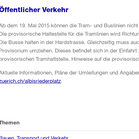
Öffentlicher Verkehr
Ab dem 19. Mai 2015 können die Tram- und Buslinien nicht
Die provisorische Haltestelle für die Tramlinien wird Richt
Die Busse halten in der Hardstrasse. Gleichzeitig muss auc
Provisorium umziehen. Dieses befindet sich in der Einfahrt
provisorischen Tramhaltstelle. Hinweise auf die provisorisch
Aktuelle Informationen, Pläne der Umleitungen und Angaben
zuerich.ch/albisriederplatz
.
Weitere
Informationen
Themen
Bauen
Transport und Verkehr