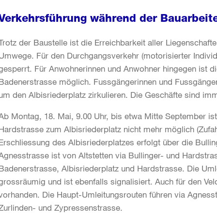
Verkehrsführung während der Bauarbeit
Trotz der Baustelle ist die Erreichbarkeit aller Liegenschaft
Umwege. Für den Durchgangsverkehr (motorisierter Individu
gesperrt. Für Anwohnerinnen und Anwohner hingegen ist die
Badenerstrasse möglich. Fussgängerinnen und Fussgänger
um den Albisriederplatz zirkulieren. Die Geschäfte sind imm
Ab Montag, 18. Mai, 9.00 Uhr, bis etwa Mitte September ist
Hardstrasse zum Albisriederplatz nicht mehr möglich (Zufah
Erschliessung des Albisriederplatzes erfolgt über die Bull
Agnesstrasse ist von Altstetten via Bullinger- und Hardstra
Badenerstrasse, Albisriederplatz und Hardstrasse. Die Umle
grossräumig und ist ebenfalls signalisiert. Auch für den Ve
vorhanden. Die Haupt-Umleitungsrouten führen via Agness
Zurlinden- und Zypressenstrasse.