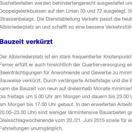
Bushaltestellen werden behindertengerecht ausgestaltet un
Doppelgelenkbussen auf den Linien 33 und 72 ausgelegt. Sc
Strassenbelags. Die Dienstabteilung Verkehr passt die heute
Albisriederplatz an und schafft so eine bessere Verkehrsfü
Bauzeit verkürzt
Der Albisriederplatz ist ein stark frequentierter Knotenpunkt
Ferner erfüllt er auch hinsichtlich der Quartierversorgung e
Beeinträchtigungen für Anwohnende und Gewerbe zu minimie
Bauweise verkürzt. Durch verlängerte Arbeitstage und die
kann die Bauzeit von neun auf dreieinhalb Monate minimie
bis freitags um 5.00 Uhr am Morgen und dauern bis 23.00 
am Morgen bis 17.00 Uhr gebaut. In den erweiterten Arbeits
20.00–23.00 Uhr) sind weniger lärmintensive Bauarbeiten ge
Gleisschlagwochenende vom 20./21. Juni 2015 sowie für e
Fahrleitungen unumgänglich.