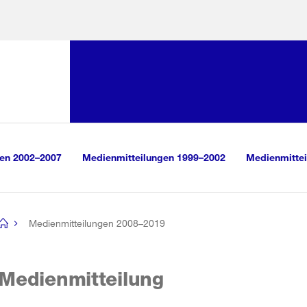
Sprunglink:
Navigation
sauswahl
vigation
m Inhalt
r Suche
gen 2002–2007
Medienmitteilungen 1999–2002
Medienmittei
Medienmitteilungen 2008–2019
[no
title]
Medienmitteilung