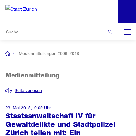
N
S
Zur Bereichsauswahl
Zur Hilfsnavigation
Zum Inhalt
Zur Suche
Suche
Global
Navigation
Medienmitteilungen 2008–2019
[no
title]
Medienmitteilung
Seite vorlesen
23. Mai 2015,10.09 Uhr
Staatsanwaltschaft IV für
Gewaltdelikte und Stadtpolizei
Zürich teilen mit: Ein