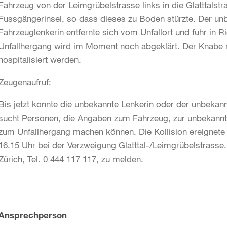
Fahrzeug von der Leimgrübelstrasse links in die Glatttalst
Fussgängerinsel, so dass dieses zu Boden stürzte. Der un
Fahrzeuglenkerin entfernte sich vom Unfallort und fuhr in 
Unfallhergang wird im Moment noch abgeklärt. Der Knabe m
hospitalisiert werden.
Zeugenaufruf:
Bis jetzt konnte die unbekannte Lenkerin oder der unbekannt
sucht Personen, die Angaben zum Fahrzeug, zur unbekann
zum Unfallhergang machen können. Die Kollision ereignete 
16.15 Uhr bei der Verzweigung Glatttal-/Leimgrübelstrasse.
Zürich, Tel. 0 444 117 117, zu melden.
Weitere
Ansprechperson