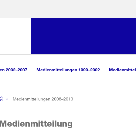
Sprunglink:
Navigation
sauswahl
vigation
m Inhalt
r Suche
gen 2002–2007
Medienmitteilungen 1999–2002
Medienmittei
Medienmitteilungen 2008–2019
[no
title]
Medienmitteilung