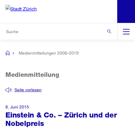
N
S
Zur Bereichsauswahl
Zur Hilfsnavigation
Zum Inhalt
Zur Suche
Suche
Global
Navigation
Medienmitteilungen 2008–2019
[no
title]
Medienmitteilung
Seite vorlesen
8. Juni 2015
Einstein & Co. – Zürich und der
Nobelpreis