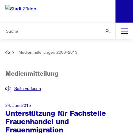
N
S
Zur Bereichsauswahl
Zur Hilfsnavigation
Zum Inhalt
Zur Suche
Suche
Global
Navigation
Medienmitteilungen 2008–2019
[no
title]
Medienmitteilung
Seite vorlesen
24. Juni 2015
Unterstützung für Fachstelle
Frauenhandel und
Frauenmigration