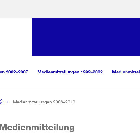
Sprunglink:
Navigation
sauswahl
vigation
m Inhalt
r Suche
gen 2002–2007
Medienmitteilungen 1999–2002
Medienmittei
Medienmitteilungen 2008–2019
[no
title]
Medienmitteilung