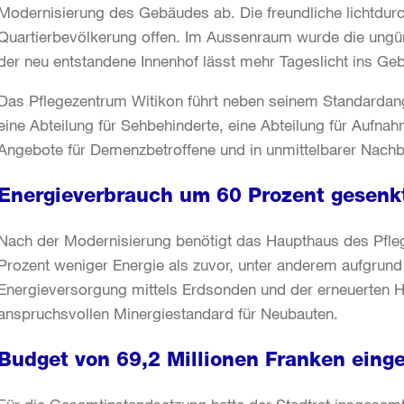
Modernisierung des Gebäudes ab. Die freundliche lichtdurch
Quartierbevölkerung offen. Im Aussenraum wurde die ungü
der neu entstandene Innenhof lässt mehr Tageslicht ins Ge
Das Pflegezentrum Witikon führt neben seinem Standardan
eine Abteilung für Sehbehinderte, eine Abteilung für Aufna
Angebote für Demenzbetroffene und in unmittelbarer Nachb
Energieverbrauch um 60 Prozent gesenk
Nach der Modernisierung benötigt das Haupthaus des Pfleg
Prozent weniger Energie als zuvor, unter anderem aufgru
Energieversorgung mittels Erdsonden und der erneuerten 
anspruchsvollen Minergiestandard für Neubauten.
Budget von 69,2 Millionen Franken eing