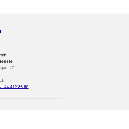
t
rich
ienste
squai 17
s
ich
41 44 412 36 99