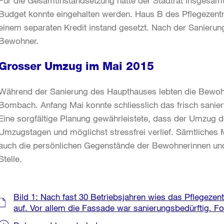
Für die Gesamtinstandsetzung hatte der Stadtrat insgesamt 
Budget konnte eingehalten werden. Haus B des Pflegezentr
einem separaten Kredit instand gesetzt. Nach der Sanierung
Bewohner.
Grosser Umzug im Mai 2015
Während der Sanierung des Haupthauses lebten die Bewo
Bombach. Anfang Mai konnte schliesslich das frisch sanie
Eine sorgfältige Planung gewährleistete, dass der Umzug
Umzugstagen und möglichst stressfrei verlief. Sämtliches M
auch die persönlichen Gegenstände der Bewohnerinnen und
Stelle.
Weitere
Bild 1: Nach fast 30 Betriebsjahren wies das Pflegezen
Informationen
auf. Vor allem die Fassade war sanierungsbedürftig. Fo