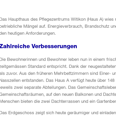
Das Haupthaus des Pflegezentrums Witikon (Haus A) wies n
betriebliche Mängel auf. Energieverbrauch, Brandschutz u
den heutigen Anforderungen.
Zahlreiche Verbesserungen
Die Bewohnerinnen und Bewohner leben nun in einem frisc
zeitgemässen Standard entspricht. Dank der neugestalteten
als zuvor. Aus den früheren Mehrbettzimmern sind Einer- u
Nasszellen entstanden. Das Haus A verfügt heute über 148
jeweils zwei separate Abteilungen. Das Gemeinschaftsleben
Gemeinschaftsräumen, auf den neuen Balkonen und Dachter
Menschen bieten die zwei Dachterrassen und ein Gartenbe
Das Erdgeschoss zeigt sich heute geräumiger und einlade