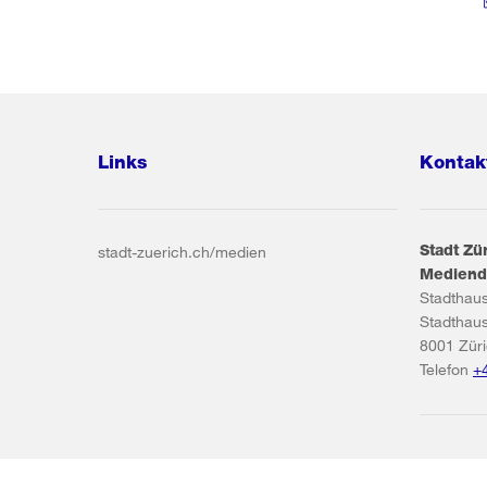
Links
Kontak
Stadt Zü
stadt-zuerich.ch/medien
Mediend
Stadthau
Stadthau
8001
Zür
Telefon
+