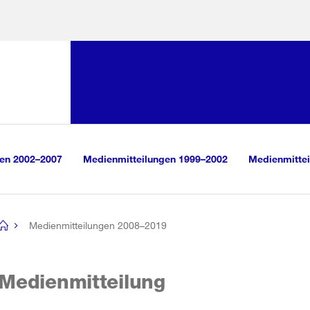
Sprunglink:
Navigation
sauswahl
vigation
m Inhalt
r Suche
gen 2002–2007
Medienmitteilungen 1999–2002
Medienmittei
Medienmitteilungen 2008–2019
[no
title]
Medienmitteilung