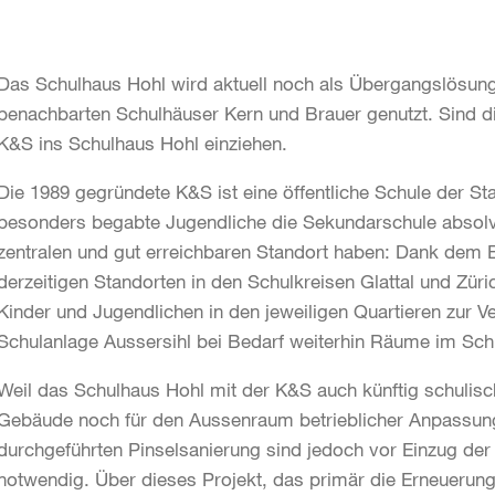
Das Schulhaus Hohl wird aktuell noch als Übergangslösun
benachbarten Schulhäuser Kern und Brauer genutzt. Sind d
K&S ins Schulhaus Hohl einziehen.
Die 1989 gegründete K&S ist eine öffentliche Schule der Stad
besonders begabte Jugendliche die Sekundarschule absolv
zentralen und gut erreichbaren Standort haben: Dank dem 
derzeitigen Standorten in den Schulkreisen Glattal und Zür
Kinder und Jugendlichen in den jeweiligen Quartieren zur Ve
Schulanlage Aussersihl bei Bedarf weiterhin Räume im Sch
Weil das Schulhaus Hohl mit der K&S auch künftig schulisch
Gebäude noch für den Aussenraum betrieblicher Anpassung
durchgeführten Pinselsanierung sind jedoch vor Einzug d
notwendig. Über dieses Projekt, das primär die Erneuerun