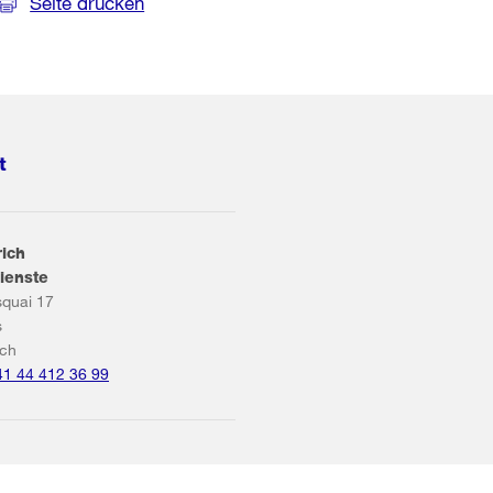
Seite drucken
t
rich
ienste
squai 17
s
ich
41 44 412 36 99