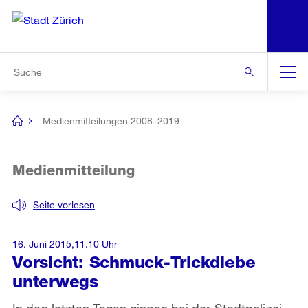
N
S
Zur Bereichsauswahl
Zur Hilfsnavigation
Zum Inhalt
Zur Suche
Suche
Global
Navigation
Medienmitteilungen 2008–2019
[no
title]
Medienmitteilung
Seite vorlesen
16. Juni 2015,11.10 Uhr
Vorsicht: Schmuck-Trickdiebe
unterwegs
In den letzten Tagen gingen bei der Stadtpolizei