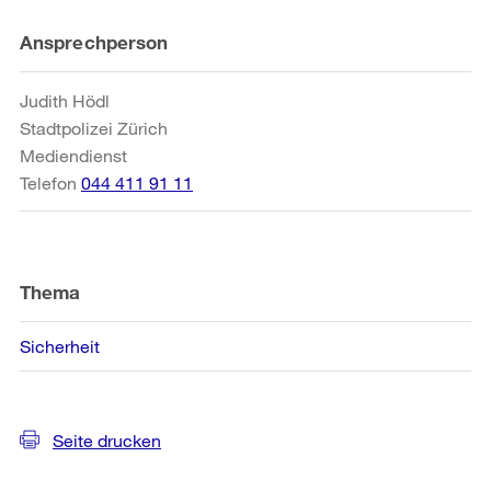
Weitere
Ansprechperson
Informationen
Judith Hödl
Stadtpolizei Zürich
Mediendienst
Telefon
044 411 91 11
Thema
Sicherheit
Seite drucken