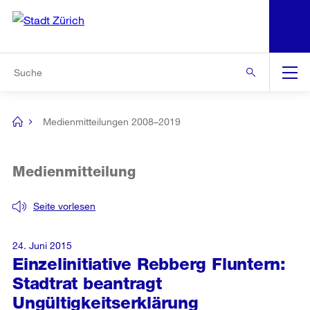
N
S
Zur Bereichsauswahl
Zur Hilfsnavigation
Zum Inhalt
Zur Suche
Suche
Global
Navigation
Medienmitteilungen 2008–2019
[no
title]
Medienmitteilung
Seite vorlesen
24. Juni 2015
Einzelinitiative Rebberg Fluntern:
Stadtrat beantragt
Ungültigkeitserklärung