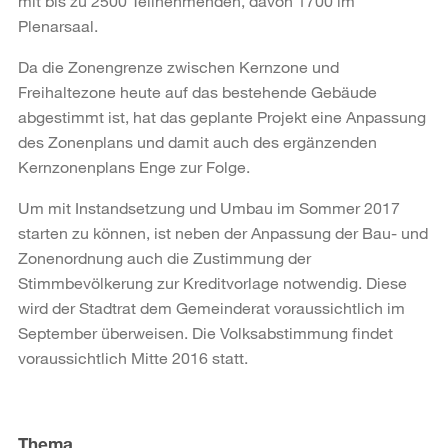
mit bis zu 2500 Teilnehmenden, davon 1700 im
Plenarsaal.
Da die Zonengrenze zwischen Kernzone und
Freihaltezone heute auf das bestehende Gebäude
abgestimmt ist, hat das geplante Projekt eine Anpassung
des Zonenplans und damit auch des ergänzenden
Kernzonenplans Enge zur Folge.
Um mit Instandsetzung und Umbau im Sommer 2017
starten zu können, ist neben der Anpassung der Bau- und
Zonenordnung auch die Zustimmung der
Stimmbevölkerung zur Kreditvorlage notwendig. Diese
wird der Stadtrat dem Gemeinderat voraussichtlich im
September überweisen. Die Volksabstimmung findet
voraussichtlich Mitte 2016 statt.
Weitere
Informationen
Thema