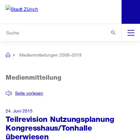
N
S
Zur Bereichsauswahl
Zur Hilfsnavigation
Zum Inhalt
Zur Suche
Suche
Global
Navigation
Medienmitteilungen 2008–2019
[no
title]
Medienmitteilung
Seite vorlesen
24. Juni 2015
Teilrevision Nutzungsplanung
Kongresshaus/Tonhalle
überwiesen