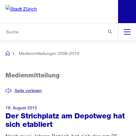
N
S
Zur Bereichsauswahl
Zur Hilfsnavigation
Zum Inhalt
Zur Suche
Suche
Global
Navigation
Medienmitteilungen 2008–2019
[no
title]
Medienmitteilung
Seite vorlesen
19. August 2015
Der Strichplatz am Depotweg hat
sich etabliert
Nach zwei Jahren Betrieb hat sich der am 26.