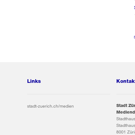
Links
Kontak
Stadt Zü
stadt-zuerich.ch/medien
Mediend
Stadthau
Stadthau
8001
Zür