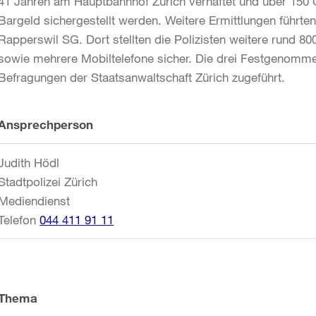
41 Jahren am Hauptbahnhof Zürich verhaftet und über 150
Bargeld sichergestellt werden. Weitere Ermittlungen führte
Rapperswil SG. Dort stellten die Polizisten weitere rund
sowie mehrere Mobiltelefone sicher. Die drei Festgenomme
Befragungen der Staatsanwaltschaft Zürich zugeführt.
Weitere
Ansprechperson
Informationen
Judith Hödl
Stadtpolizei Zürich
Mediendienst
Telefon
044 411 91 11
Thema