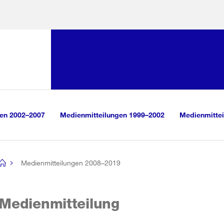
Sprunglink:
Navigation
sauswahl
vigation
m Inhalt
r Suche
gen 2002–2007
Medienmitteilungen 1999–2002
Medienmittei
Medienmitteilungen 2008–2019
[no
title]
Medienmitteilung