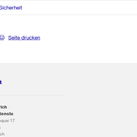
Sicherheit
Seite drucken
t
rich
ienste
squai 17
s
ich