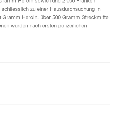
 Gramm Heroin sowie rund 2‘000 Franken
n schliesslich zu einer Hausdurchsuchung in
 800 Gramm Heroin, über 500 Gramm Streckmittel
nen wurden nach ersten polizeilichen