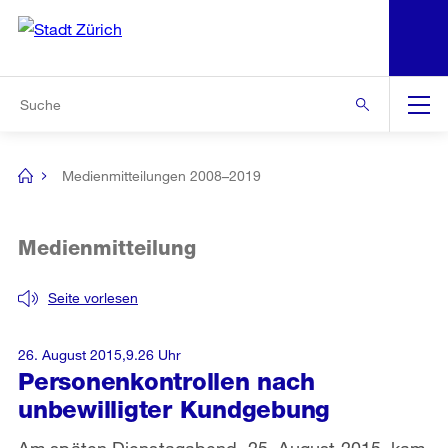
N
S
Zur Bereichsauswahl
Zur Hilfsnavigation
Zum Inhalt
Zur Suche
Suche
Global
Navigation
Medienmitteilungen 2008–2019
[no
title]
Medienmitteilung
Seite vorlesen
26. August 2015,9.26 Uhr
Personenkontrollen nach
unbewilligter Kundgebung
Am späten Dienstagabend, 25. August 2015, kam