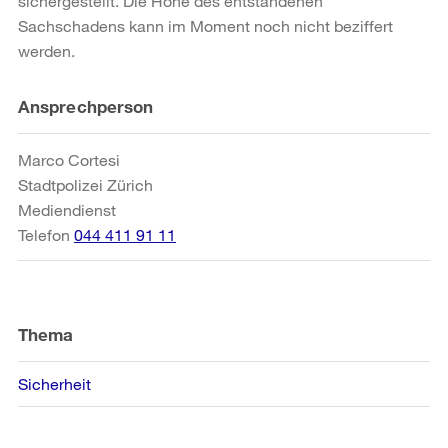
sichergestellt. Die Höhe des entstandenen
Sachschadens kann im Moment noch nicht beziffert
werden.
Weitere
Ansprechperson
Informationen
Marco Cortesi
Stadtpolizei Zürich
Mediendienst
Telefon
044 411 91 11
Thema
Sicherheit