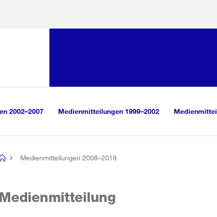
Sprunglink:
Navigation
sauswahl
vigation
m Inhalt
r Suche
gen 2002–2007
Medienmitteilungen 1999–2002
Medienmittei
Medienmitteilungen 2008–2019
[no
title]
Medienmitteilung