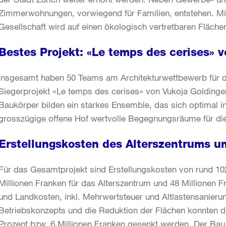
Zimmerwohnungen, vorwiegend für Familien, entstehen. Mit 
Gesellschaft wird auf einen ökologisch vertretbaren Fläch
Bestes Projekt: «Le temps des cerises» 
Insgesamt haben 50 Teams am Architekturwettbewerb für 
Siegerprojekt «Le temps des cerises» von Vukoja Goldinger 
Baukörper bilden ein starkes Ensemble, das sich optimal i
grosszügige offene Hof wertvolle Begegnungsräume für di
Erstellungskosten des Alterszentrums u
Für das Gesamtprojekt sind Erstellungskosten von rund 10
Millionen Franken für das Alterszentrum und 48 Millionen F
und Landkosten, inkl. Mehrwertsteuer und Altlastensanieru
Betriebskonzepts und die Reduktion der Flächen konnten d
Prozent bzw. 6 Millionen Franken gesenkt werden. Der B