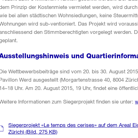
dem Prinzip der Kostenmiete vermietet werden, wird durch
wie bei allen städtischen Wohnsiedlungen, keine Steuermitte
Wohnungen wird sub-ventioniert. Das Projekt wird voraus
anschliessend den Stimmberechtigten vorgelegt werden. De
geplant.
Ausstellungshinweis und Quartierinform
Die Wettbewerbsbeiträge sind vom 20. bis 30. August 201
Pavillon Werd ausgestellt (Morgartenstrasse 40, 8004 Züri
14–18 Uhr. Am 20. August 2015, 19 Uhr, findet eine öffentli
Weitere Informationen zum Siegerprojekt finden sie unter:
w
Weitere
Siegerprojekt «Le temps des cerises» auf dem Areal Eich
Informationen
Zürich)
(Bild, 275 KB)