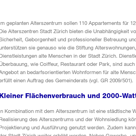
Im geplanten Alterszentrum sollen 110 Appartements für 
Die Alterszentren Stadt Zürich bieten die Unabhängigkeit
Sicherheit, Geborgenheit und professioneller Betreuung und
unterstützen sie genauso wie die Stiftung Alterswohnungen,
Dienstleistungen alte Menschen in der Stadt Zürich. Dienstl
Überbauung, wie Coiffeur, Restaurant oder Park, sind auch 
Angebot an bedarfsorientierten Wohnformen für alte Mensc
erfüllt einen Auftrag des Gemeinderats (vgl. GR 2009/501).
Kleiner Flächenverbrauch und 2000-Watt
In Kombination mit dem Alterszentrum ist eine städtische W
Realisierung des Alterszentrums und der Wohnsiedlung kö
Projektierung und Ausführung genutzt werden. Zudem kann
der Stadt Zürich weiter erhöht werden. Neben Gewerbe- und 