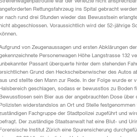
Streifenwagenpatrouille war der Verletzte nicht ansprechba
angeforderten Rettungsfahrzeug ins Spital gebracht werden.
er nach rund drei Stunden wieder das Bewusstsein erlangt
nicht abgeschlossen. Voraussichtlich wird der 52-jährige S
können.
Aufgrund von Zeugenaussagen und ersten Abklärungen der P
gekennzeichnete Personenwagen Höhe Langstrasse 132 verk
unbekannter Passant überquerte hinter dem stehenden Fahr
ersichtlichen Grund den Heckscheibenwischer des Autos ab
aus und stellte den Mann zur Rede. In der Folge wurde er
Halsbereich geschlagen, sodass er bewusstlos zu Boden fi
Bewusstlosen sein Bier aus der angebrauchten Dose über 
Polizisten widerstandslos an Ort und Stelle festgenommen
zuständigen Fachgruppe der Stadtpolizei zugeführt und wird
befragt. Der zuständige Staatsanwalt hat eine Blut- und U
Forensische Institut Zürich eine Spurensicherung durchgef