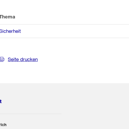
Weitere
Informationen
Thema
Sicherheit
Seite drucken
t
rich