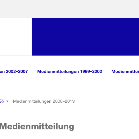
Sprunglink:
Navigation
sauswahl
vigation
m Inhalt
r Suche
gen 2002–2007
Medienmitteilungen 1999–2002
Medienmittei
Medienmitteilungen 2008–2019
[no
title]
Medienmitteilung