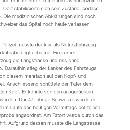
r und musste sofort mit einem zwischenzeitlich
 Dort stabilisierte sich sein Zustand, sodass
e. Die medizinischen Abklärungen sind noch
chweizer das Spital noch heute verlassen
olizei musste der klar als Notarztfahrzeug
ehrsbedingt anhalten. Ein vorerst
zeug die Langstrasse und riss ohne
. Daraufhin stieg der Lenker des Fahrzeugs
 von diesem mehrfach auf den Kopf- und
el. Anschliessend schüttete der Täter dem
den Kopf. Er konnte von den ausgerückten
 werden. Der 47-jährige Schweizer wurde der
 im Laufe des heutigen Vormittags polizeilich
rinprobe angeordnet. Am Tatort wurde durch das
ührt. Aufgrund dessen musste die Langstrasse