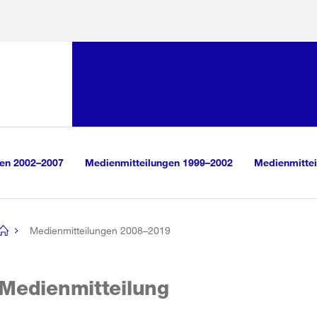
Sprunglink:
Navigation
sauswahl
vigation
m Inhalt
r Suche
gen 2002–2007
Medienmitteilungen 1999–2002
Medienmittei
Medienmitteilungen 2008–2019
[no
title]
Medienmitteilung