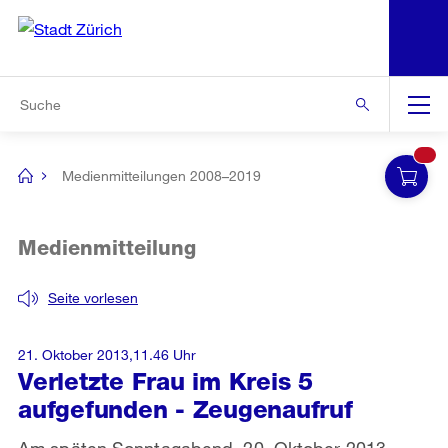
N
S
Zur Bereichsauswahl
Zur Hilfsnavigation
Zum Inhalt
Zur Suche
Suche
Global
Navigation
Medienmitteilungen 2008–2019
[no
title]
Medienmitteilung
Seite vorlesen
21. Oktober 2013,11.46 Uhr
Verletzte Frau im Kreis 5
aufgefunden - Zeugenaufruf
Am späten Sonntagabend, 20. Oktober 2013,