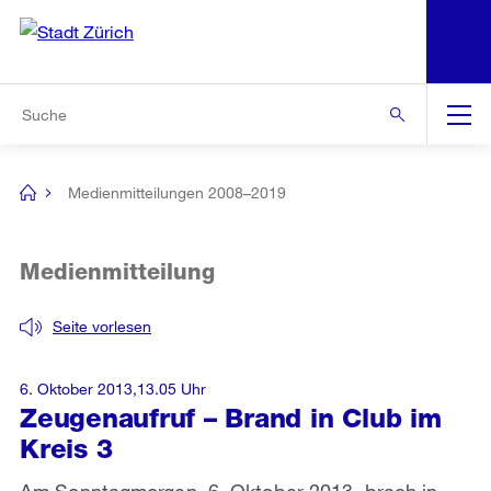
N
S
Zur Bereichsauswahl
Zur Hilfsnavigation
Zum Inhalt
Zur Suche
Suche
Global
Navigation
Medienmitteilungen 2008–2019
[no
title]
Medienmitteilung
Seite vorlesen
6. Oktober 2013,13.05 Uhr
Zeugenaufruf – Brand in Club im
Kreis 3
Am Sonntagmorgen, 6. Oktober 2013, brach in