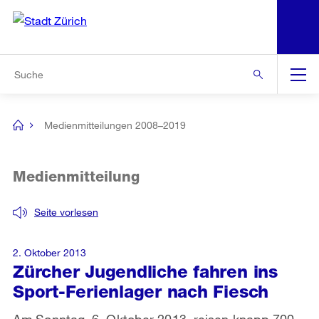
N
S
Zur Bereichsauswahl
Zur Hilfsnavigation
Zum Inhalt
Zur Suche
Suche
Global
Navigation
Medienmitteilungen 2008–2019
[no
title]
Medienmitteilung
Seite vorlesen
2. Oktober 2013
Zürcher Jugendliche fahren ins
Sport-Ferienlager nach Fiesch
Am Sonntag, 6. Oktober 2013, reisen knapp 700