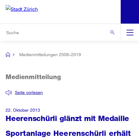
N
S
Zur Bereichsauswahl
Zur Hilfsnavigation
Zum Inhalt
Zur Suche
Suche
Global
Navigation
Medienmitteilungen 2008–2019
[no
title]
Medienmitteilung
Seite vorlesen
22. Oktober 2013
Heerenschürli glänzt mit Medaille
Sportanlage Heerenschürli erhält