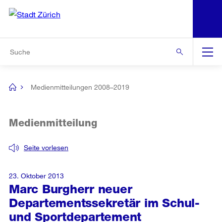
N
S
Zur Bereichsauswahl
Zur Hilfsnavigation
Zum Inhalt
Zur Suche
Suche
Global
Navigation
Medienmitteilungen 2008–2019
[no
title]
Medienmitteilung
Seite vorlesen
23. Oktober 2013
Marc Burgherr neuer
Departementssekretär im Schul-
und Sportdepartement