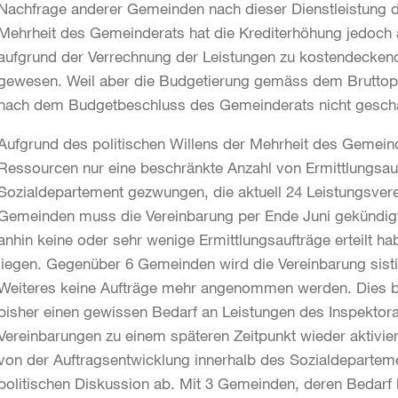
Nachfrage anderer Gemeinden nach dieser Dienstleistung der
Mehrheit des Gemeinderats hat die Krediterhöhung jedoch a
aufgrund der Verrechnung der Leistungen zu kostendeckenden
gewesen. Weil aber die Budgetierung gemäss dem Bruttopr
nach dem Budgetbeschluss des Gemeinderats nicht gesch
Aufgrund des politischen Willens der Mehrheit des Gemein
Ressourcen nur eine beschränkte Anzahl von Ermittlungsauf
Sozialdepartement gezwungen, die aktuell 24 Leistungsver
Gemeinden muss die Vereinbarung per Ende Juni gekündigt 
anhin keine oder sehr wenige Ermittlungsaufträge erteilt h
liegen. Gegenüber 6 Gemeinden wird die Vereinbarung sisti
Weiteres keine Aufträge mehr angenommen werden. Dies be
bisher einen gewissen Bedarf an Leistungen des Inspektora
Vereinbarungen zu einem späteren Zeitpunkt wieder aktivier
von der Auftragsentwicklung innerhalb des Sozialdepartem
politischen Diskussion ab. Mit 3 Gemeinden, deren Bedarf 