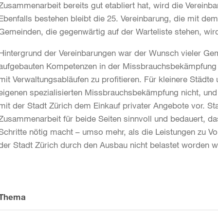
Zusammenarbeit bereits gut etabliert hat, wird die Vereinb
Ebenfalls bestehen bleibt die 25. Vereinbarung, die mit 
Gemeinden, die gegenwärtig auf der Warteliste stehen, wird
Hintergrund der Vereinbarungen war der Wunsch vieler Gem
aufgebauten Kompetenzen in der Missbrauchsbekämpfung und
mit Verwaltungsabläufen zu profitieren. Für kleinere Städt
eigenen spezialisierten Missbrauchsbekämpfung nicht, un
mit der Stadt Zürich dem Einkauf privater Angebote vor. St
Zusammenarbeit für beide Seiten sinnvoll und bedauert, d
Schritte nötig macht – umso mehr, als die Leistungen zu V
der Stadt Zürich durch den Ausbau nicht belastet worden w
Weitere
Informationen
Thema