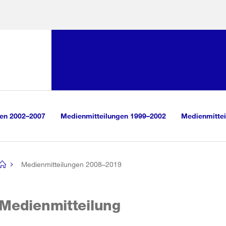
Sprunglink:
Navigation
sauswahl
vigation
m Inhalt
r Suche
gen 2002–2007
Medienmitteilungen 1999–2002
Medienmittei
Medienmitteilungen 2008–2019
[no
title]
Medienmitteilung