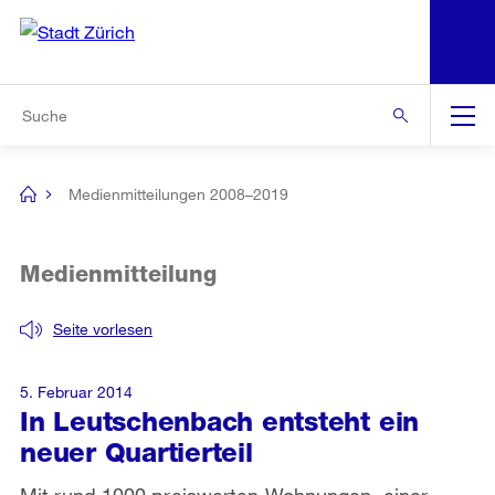
N
S
Zur Bereichsauswahl
Zur Hilfsnavigation
Zum Inhalt
Zur Suche
Suche
Global
Navigation
Medienmitteilungen 2008–2019
[no
title]
Medienmitteilung
Seite vorlesen
5. Februar 2014
In Leutschenbach entsteht ein
neuer Quartierteil
Mit rund 1000 preiswerten Wohnungen, einer