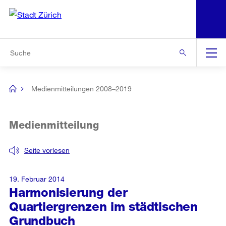
N
S
Zur Bereichsauswahl
Zur Hilfsnavigation
Zum Inhalt
Zur Suche
Suche
Global
Navigation
Medienmitteilungen 2008–2019
[no
title]
Medienmitteilung
Seite vorlesen
19. Februar 2014
Harmonisierung der
Quartiergrenzen im städtischen
Grundbuch