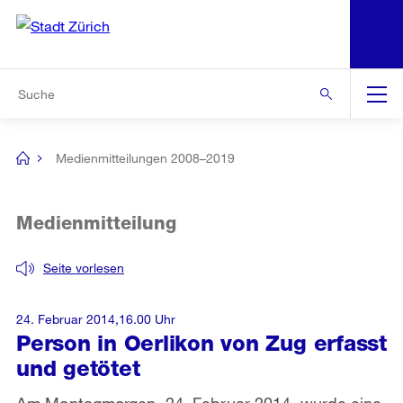
N
S
Zur Bereichsauswahl
Zur Hilfsnavigation
Zum Inhalt
Zur Suche
Suche
Global
Navigation
Medienmitteilungen 2008–2019
[no
title]
Medienmitteilung
Seite vorlesen
24. Februar 2014,16.00 Uhr
Person in Oerlikon von Zug erfasst
und getötet
Am Montagmorgen, 24. Februar 2014, wurde eine