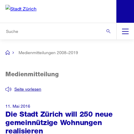
N
S
Zur Bereichsauswahl
Zur Hilfsnavigation
Zum Inhalt
Zur Suche
Suche
Global
Navigation
Medienmitteilungen 2008–2019
[no
title]
Medienmitteilung
Seite vorlesen
11. Mai 2016
Die Stadt Zürich will 250 neue
gemeinnützige Wohnungen
realisieren