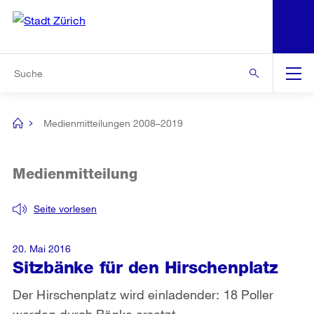
N
S
Zur Bereichsauswahl
Zur Hilfsnavigation
Zum Inhalt
Zur Suche
Suche
Global
Navigation
Medienmitteilungen 2008–2019
[no
title]
Medienmitteilung
Seite vorlesen
20. Mai 2016
Sitzbänke für den Hirschenplatz
Der Hirschenplatz wird einladender: 18 Poller
werden durch Bänke ersetzt.