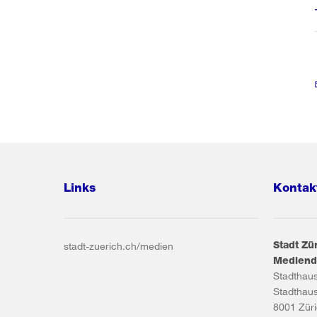
Links
Kontak
Stadt Zü
stadt-zuerich.ch/medien
Mediend
Stadthau
Stadthau
8001
Zür