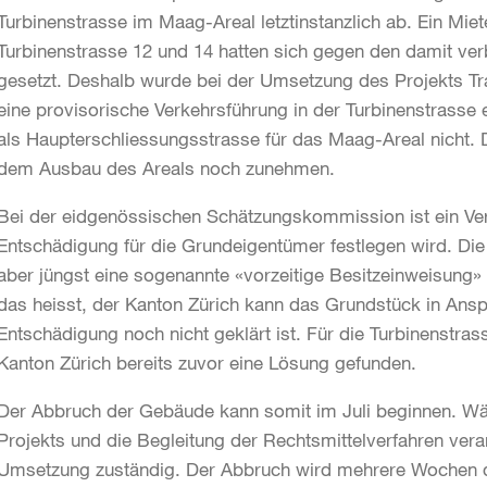
Turbinenstrasse im Maag-Areal letztinstanzlich ab. Ein Mie
Turbinenstrasse 12 und 14 hatten sich gegen den damit v
gesetzt. Deshalb wurde bei der Umsetzung des Projekts T
eine provisorische Verkehrsführung in der Turbinenstrasse
als Haupterschliessungsstrasse für das Maag-Areal nicht.
dem Ausbau des Areals noch zunehmen.
Bei der eidgenössischen Schätzungskommission ist ein Ver
Entschädigung für die Grundeigentümer festlegen wird. D
aber jüngst eine sogenannte «vorzeitige Besitzeinweisung» 
das heisst, der Kanton Zürich kann das Grundstück in An
Entschädigung noch nicht geklärt ist. Für die Turbinenstra
Kanton Zürich bereits zuvor eine Lösung gefunden.
Der Abbruch der Gebäude kann somit im Juli beginnen. Wä
Projekts und die Begleitung der Rechtsmittelverfahren verant
Umsetzung zuständig. Der Abbruch wird mehrere Wochen 