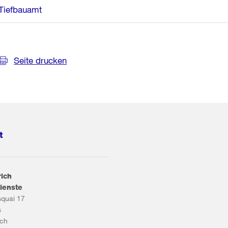
Tiefbauamt
Seite drucken
t
rich
ienste
squai 17
s
ich