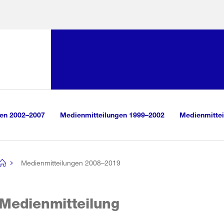
Sprunglink:
Navigation
sauswahl
vigation
m Inhalt
r Suche
gen 2002–2007
Medienmitteilungen 1999–2002
Medienmittei
Medienmitteilungen 2008–2019
[no
title]
Medienmitteilung