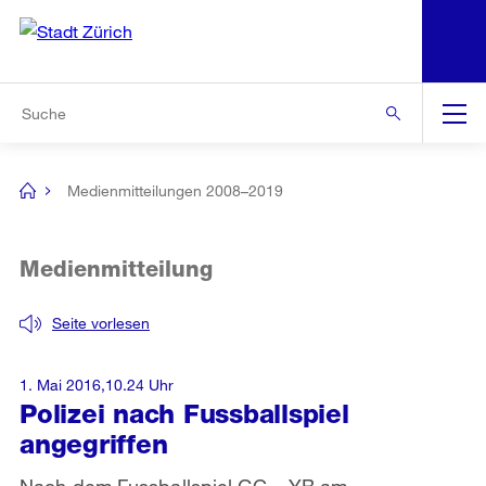
N
S
Zur Bereichsauswahl
Zur Hilfsnavigation
Zum Inhalt
Zur Suche
Suche
Global
Navigation
Medienmitteilungen 2008–2019
[no
title]
Medienmitteilung
Seite vorlesen
1. Mai 2016,10.24 Uhr
Polizei nach Fussballspiel
angegriffen
Nach dem Fussballspiel GC – YB am