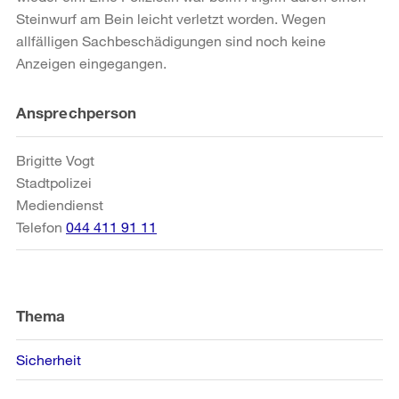
Steinwurf am Bein leicht verletzt worden. Wegen
allfälligen Sachbeschädigungen sind noch keine
Anzeigen eingegangen.
Weitere
Ansprechperson
Informationen
Brigitte Vogt
Stadtpolizei
Mediendienst
Telefon
044 411 91 11
Thema
Sicherheit