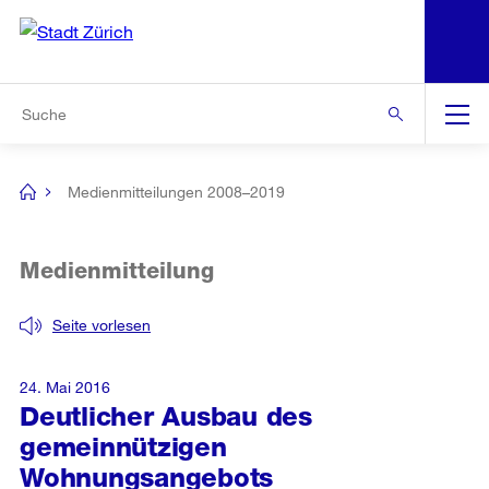
N
S
Zu den weiteren Informationen
Zur Bereichsauswahl
Zur Hilfsnavigation
Zum Inhalt
Zur Suche
Suche
Global
Navigation
Medienmitteilungen 2008–2019
[no
title]
Medienmitteilung
Seite vorlesen
24. Mai 2016
Deutlicher Ausbau des
gemeinnützigen
Wohnungsangebots