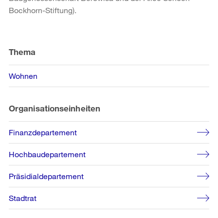
Bockhorn-Stiftung).
Weitere
Informationen
Thema
Wohnen
Organisationseinheiten
Finanzdepartement
Hochbaudepartement
Präsidialdepartement
Stadtrat