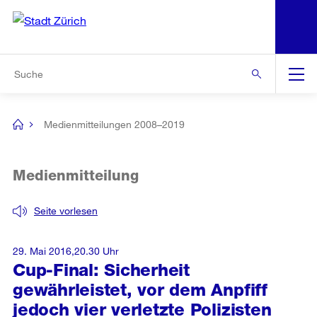
N
S
Zur Bereichsauswahl
Zur Hilfsnavigation
Zum Inhalt
Zur Suche
Suche
Global
Navigation
Medienmitteilungen 2008–2019
[no
title]
Medienmitteilung
Seite vorlesen
29. Mai 2016,20.30 Uhr
Cup-Final: Sicherheit
gewährleistet, vor dem Anpfiff
jedoch vier verletzte Polizisten