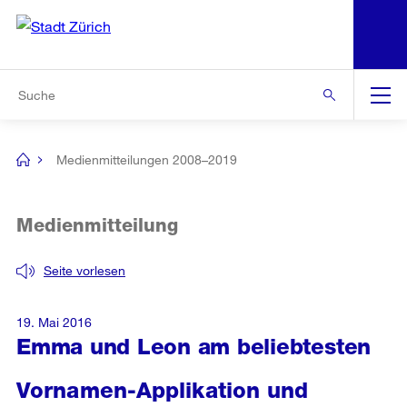
N
S
Zur Bereichsauswahl
Zur Hilfsnavigation
Zum Inhalt
Zur Suche
Suche
Global
Navigation
Medienmitteilungen 2008–2019
[no
title]
Medienmitteilung
Seite vorlesen
19. Mai 2016
Emma und Leon am beliebtesten
Vornamen-Applikation und