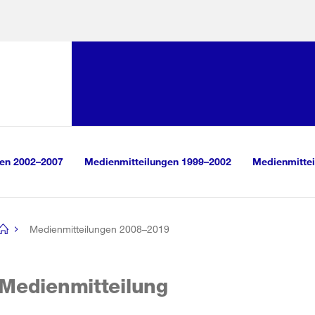
Sprunglink:
Navigation
sauswahl
vigation
m Inhalt
r Suche
gen 2002–2007
Medienmitteilungen 1999–2002
Medienmittei
Medienmitteilungen 2008–2019
[no
title]
Medienmitteilung