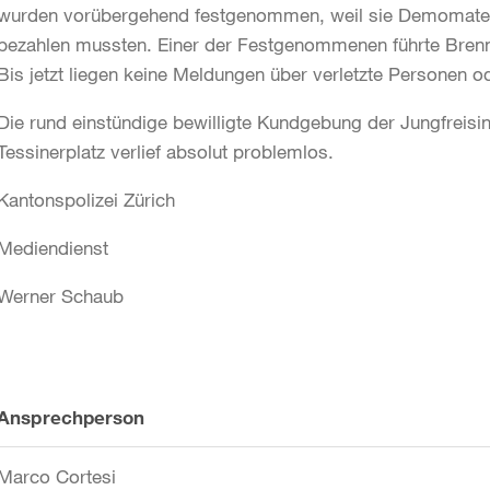
wurden vorübergehend festgenommen, weil sie Demomateri
bezahlen mussten. Einer der Festgenommenen führte Brenns
Bis jetzt liegen keine Meldungen über verletzte Personen 
Die rund einstündige bewilligte Kundgebung der Jungfreis
Tessinerplatz verlief absolut problemlos.
Kantonspolizei Zürich
Mediendienst
Werner Schaub
Weitere
Ansprechperson
Informationen
Marco Cortesi