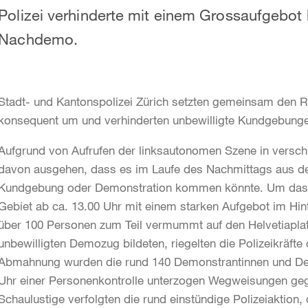
Polizei verhinderte mit einem Grossaufgebot 
Nachdemo.
Stadt- und Kantonspolizei Zürich setzten gemeinsam den 
konsequent um und verhinderten unbewilligte Kundgebun
Aufgrund von Aufrufen der linksautonomen Szene in verschi
davon ausgehen, dass es im Laufe des Nachmittags aus dem
Kundgebung oder Demonstration kommen könnte. Um das zu
Gebiet ab ca. 13.00 Uhr mit einem starken Aufgebot im Hin
über 100 Personen zum Teil vermummt auf den Helvetiapla
unbewilligten Demozug bildeten, riegelten die Polizeikräft
Abmahnung wurden die rund 140 Demonstrantinnen und Dem
Uhr einer Personenkontrolle unterzogen Wegweisungen geg
Schaulustige verfolgten die rund einstündige Polizeiaktion, 