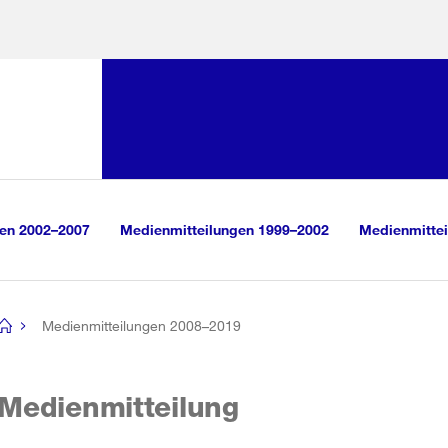
Sprunglink:
Navigation
sauswahl
vigation
m Inhalt
r Suche
gen 2002–2007
Medienmitteilungen 1999–2002
Medienmittei
Medienmitteilungen 2008–2019
[no
title]
Medienmitteilung