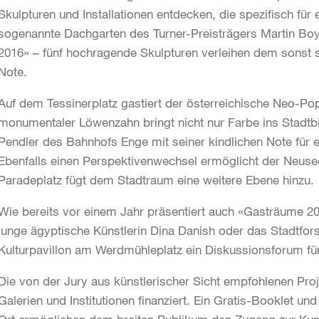
Skulpturen und Installationen entdecken, die spezifisch für
sogenannte Dachgarten des Turner-Preisträgers Martin Boy
2016» – fünf hochragende Skulpturen verleihen dem sonst s
Note.
Auf dem Tessinerplatz gastiert der österreichische Neo-P
monumentaler Löwenzahn bringt nicht nur Farbe ins Stadtbil
Pendler des Bahnhofs Enge mit seiner kindlichen Note für 
Ebenfalls einen Perspektivenwechsel ermöglicht der Neusee
Paradeplatz fügt dem Stadtraum eine weitere Ebene hinzu.
Wie bereits vor einem Jahr präsentiert auch «Gasträume 20
junge ägyptische Künstlerin Dina Danish oder das Stadtfo
Kulturpavillon am Werdmühleplatz ein Diskussionsforum fü
Die von der Jury aus künstlerischer Sicht empfohlenen Pro
Galerien und Institutionen finanziert. Ein Gratis-Booklet u