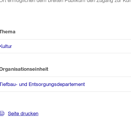
Ort ermöglichen dem breiten Publikum den Zugang zur Kun
Weitere
Informationen
Thema
Kultur
Organisationseinheit
Tiefbau- und Entsorgungsdepartement
Seite drucken