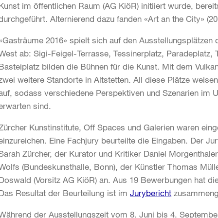
Kunst im öffentlichen Raum (AG KiöR) initiiert wurde, berei
durchgeführt. Alternierend dazu fanden «Art an the City» (201
«Gasträume 2016» spielt sich auf den Ausstellungsplätzen de
West ab: Sigi-Feigel-Terrasse, Tessinerplatz, Paradeplatz, 
Basteiplatz bilden die Bühnen für die Kunst. Mit dem Vulkan
zwei weitere Standorte in Altstetten. All diese Plätze weis
auf, sodass verschiedene Perspektiven und Szenarien im 
erwarten sind.
Zürcher Kunstinstitute, Off Spaces und Galerien waren ein
einzureichen. Eine Fachjury beurteilte die Eingaben. Der Jur
Sarah Zürcher, der Kurator und Kritiker Daniel Morgenthal
Wolfs (Bundeskunsthalle, Bonn), der Künstler Thomas Mülle
Doswald (Vorsitz AG KiöR) an. Aus 19 Bewerbungen hat di
Das Resultat der Beurteilung ist im
Jurybericht
zusammenge
Während der Ausstellungszeit vom 8. Juni bis 4. September