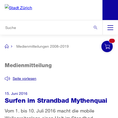
N
S
Zur Bereichsauswahl
Zur Hilfsnavigation
Zum Inhalt
Zur Suche
Suche
Global
Navigation
Medienmitteilungen 2008–2019
[no
title]
Medienmitteilung
Seite vorlesen
15. Juni 2016
Surfen im Strandbad Mythenquai
Vom 1. bis 10. Juli 2016 macht die mobile
Wellenreitanlage einen Halt im Standbad